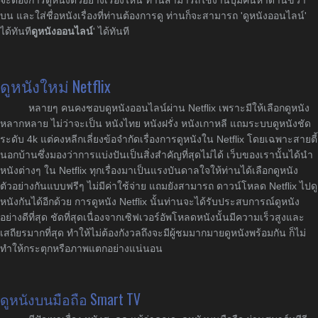
บน และใส่ชื่อหนังเรื่องที่ท่านต้องการดู ท่านก็จะสามารถ 'ดูหนังออนไลน์'
ได้ทันที
ดูหนังออนไลน์
' ได้ทันที
ดูหนังใหม่ Netflix
หลายๆ คนคงชอบดูหนังออนไลน์ผ่าน Netflix เพราะมีให้เลือกดูหนัง
หลากหลาย ไม่ว่าจะเป็น หนังไทย หนังฝรั่ง หนังเกาหลี แถมระบบดูหนังชัด
ระดับ 4k แต่คงหลีกเลี่ยงข้อจำกัดเรื่องการดูหนังใน Netflix โดยเฉพาะสายตี้
นอกบ้านซึ่งมองว่าการแบ่งปันเป็นสิ่งสำคัญที่สุดไม่ได้ เว็บของเรานั้นได้นำ
หนังต่างๆ ใน Netflix ทุกเรื่องมาเป็นแรงบันดาลใจให้ท่านได้เลือกดูหนัง
ตัวอย่างกันแบบฟรีๆ ไม่มีค่าใช้จ่าย แถมยังสามารถ ดาวน์โหลด Netflix ไปดู
หนังกันได้อีกด้วย การดูหนัง Netflix นั้นท่านจะได้รับประสบการณ์ดูหนัง
อย่างดีที่สุด ชัดที่สุดเนื่องจากเซิฟเวอร์อัพโหลดหนังนั้นมีความเร็วสูงและ
เสถียรมากที่สุด ทำให้ไม่ต้องกังวลถึงจะมีผู้ชมมากมายดูหนังพร้อมกัน ก็ไม่
ทำให้กระตุกหรือภาพแตกอย่างแน่นอน
ดูหนังบนมือถือ Smart TV