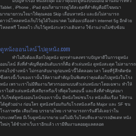
มีปัญหาเรื่อง หนังสะดุด แม้ว่าคุณจะดูหนังบนมือถือ ผ่านสมาร์ททีวี
Tablet , iPhone , iPad คุณก็สามารถดูได้สะดุดที่สำคัญคือมีโฆษณา
มากมายกวนใจมาให้คุณคอย Skip เลื่อนหาหนัง และยังไม่สามารถ
ดาวน์โหลดหนังเก็บไว้ดูได้ในอนาคต ไม่ต้องเปลืองค่า internet 5g อีกด้วย
โหลดฟรี โหลดไว เก็บไว้ดูหนังระหว่างเดินทาง ใช้งานง่ายไม่ซับซ้อน
ดูหนังออนไลน์ ไปดูหนัง.com
ทำไมถึงต้องเลือกไปดูหนัง ทุกๆท่านคงทราบปัญหาดีในการดูหนัง
ออนไลน์ สิ่งที่สำคัญที่สุดอันดับแรกก็คือ ตัวเล่นหนัง ดูหนังสะดุด ไม่สามารถ
กรอไปข้างหน้า ไม่กรอกลับมาดูก่อนหน้านี้ได้ตลอดเวลา โดยที่รู้สึกติดขัด
ซึ่งตรงนี้เว็บของเรานั้นให้ความสำคัญเป็นพิเศษว่าคุณต้องไปดูหนังในโรง
หนัง เพราะเราไม่มีทีมงานวิศวกรออกแบบตัวเล่นหนังมาโดยเฉพาะ ทำให้
เราไม่ตัวเล่นหนังที่เสถียรหรือเร็วที่สุดในตอนนี้ และสิ่งที่สำคัญต่อมา
เว็บไซต์ดูหนังออนไลน์ของเรานั้น มีหนังใหม่ชนโรง หนังเต็มเรื่อง ให้ท่าน
ได้ดูตัวอย่าง ก่อนใคร ดูหนังพร้อมกันกับโรงหนังเครือ Major และ SF ชน
โรงภาพชัด เสียงไทย บรรยายไทย เราสามารถการันตีได้เลยว่าใน
ประเทศไทย มีเว็บดูหนังมากมาย แต่ไม่มีเว็บไหนที่จะสามารถอัพเดท หนัง
ใหม่ๆ ได้ช้าเท่าเว็บเราอีกแล้ว เรามีทีมงานคอยดูแลตลอด