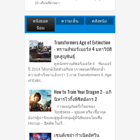
10 เดือนที่ผ่านมา
หนังยอด
ความเห็น
คลังหนัง
นิยม
Transformers Age of Extinction
- ทรานส์ฟอร์เมอร์ส 4 มหาวิบัติ
ยุคสูญพันธุ์
ดูหนังทรานส์ฟอร์เมอร์ส 4 ซัมเมอร์
ปี 2014 ได้ฤกษ์เปิดตัวอภิมหาภาพยนตร์ที่ตอกย้ำ
ความสำเร็จมาแล้วกว่า 3 ภาค Transformers 4: Age
of Extin...
How to Train Your Dragon 2 - อภิ
นิหารไวกิ้งพิชิตมังกร 2
การผจญภัยครั้งใหม่ของ
Toothless – ทูธเลส หรือ เขี้ยวกุด
มังกรผู้น่ารักและคู่หูเด็กหนุ่มผู้มีนิสัยอ่อนโยนชื่อ
Hiccup – ฮิคคัพ ในเรื...
เซนต์เซย่า กำเนิดอัศวิน