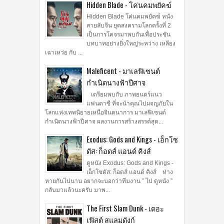
Hidden Blade - โค่นคมพยัคฆ์
Hidden Blade โค่นคมพยัคฆ์ หนัง
สายลับจีน ยุคสงครามโลกครั้งที่ 2
เป็นการโคจรมาพบกันเพื่อประชัน
บทบาทอย่างยิ่งใหญ่ระหว่าง เหลียง
เฉาเหว่ย กับ ...
Maleficent - มาเลฟิเซนต์
กำเนิดนางฟ้าปีศาจ
เตรียมพบกับ ภาพยนตร์แนว
แฟนตาซี ที่จะนำคุณไปผจญภัยใน
โลกแห่งเทพนิยายเหนือจินตนาการ มาเลฟิเซนต์
กำเนิดนางฟ้าปีศาจ ผลงานการสร้างสรรค์สุด...
Exodus: Gods and Kings - เอ็กโซ
ดัส: ก็อดส์ แอนด์ คิงส์
ดูหนัง Exodus: Gods and Kings -
เอ็กโซดัส: ก็อดส์ แอนด์ คิงส์ ห่าง
หายกันไปนาน อยากจะบอกว่าทีมงาน ” ไป ดูหนัง ”
กลับมาแล้วนะครับ มาพ...
The First Slam Dunk - เดอะ
เฟิสต์ สแลมดังก์