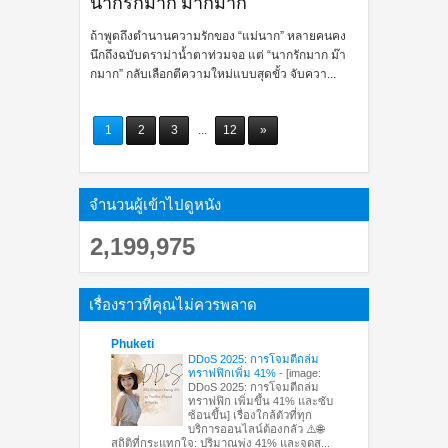
นากรักมาก ม๊ากมาก
ถ้าพูดถึงตำนานความรักของ “แม่นาก” หลายคนคง
นึกถึงฉบับดราม่าน้ำตาท่วมจอ แต่ “นากรักมาก ม๊า
กมาก” กลับเลือกตีความใหม่แบบสุดขั้ว จับควา...
1
2
3
...
12
»
จำนวนผู้เข้าไปดูหนัง
2,199,975
เรื่องราวที่คุณไม่ควรพลาด
Phuketi
DDoS 2025: การโจมตีถล่ม
ทราฟฟิกเพิ่ม 41%
-
[image:
DDoS 2025: การโจมตีถล่ม
ทราฟฟิก เพิ่มขึ้น 41% และซับ
ซ้อนขึ้น] เรื่องใกล้ตัวที่ทุก
บริการออนไลน์ต้องกลัว ⚠️🌐
สถิติที่กระแทกใจ: ปริมาณพุ่ง 41% และจุดสู...