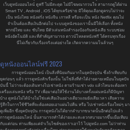
เว็บดูหนังออนไลน์ ดูฟรี ไม่มีสะดุด ไม่มีโฆษณากวนใจ สามารถดูได้ผ่าน
Smart TV , Android , iOS ได้ทุกเครือข่าย มีให้คุณเลือกดูครบไม่ว่าจะ
เป็น หนังไทย หนังฝรั่ง หนังจีน เกาหลี หรือจะเป็น หนัง Netflix คุณไม่
จำเป็นต้องเสียเงินอีกต่อไป ระบบดูหนังของเรานั้นมีให้เลือก ทั้งหนัง
พากย์ไทย และ ซับไทย มีตัวเล่นหนังสำรองป้องกันหนังเสีย ระบบซ่อม
หนังอัตโนมัติ และที่สำคัญสามารถ ดาวน์โหลดหนังฟรี ได้ครบทุกเรื่อง
นี่ไม่เกี่ยวกับเรื่องจริงแต่อย่างใด เกิดจากความมโนล้วนๆ
ดูหนังออนไลน์ฟรี 2023
การดูหนังออนไลน์ เป็นสิ่งที่นิยมกันมากในยุคปัจจุบัน ซึ่งถ้าเทียบกับ
ยุคก่อนๆ แล้ว การดูหนังสักเรื่องนั้น ไม่ใช่สิ่งที่ทำได้ง่ายดายเหมือนในยุคปัจ
บันนี้ ไม่ว่าจะต้องเดินทางไปเช่าหนัง ตามร้านเช่า vdo แล้วไหนจะต้องหา
เครื่องเล่นหนัง หรือ TV เพื่อมาต่อให้ใช้งานได้บางครั้งแผ่นหนังก็มีปัญหา
บ้าง ดูหนังไม่ได้บ้างไม่ใช่แค่เสียเงินอย่างเดียวแถมยังเสียเวลา เสียความ
รู้สึกในการใช้ชีวิตที่จะต้องคอยเอาแผ่นไปคืน หรือ ไปเช่าหนังเรื่องใหม่ๆ มา
ดูเพิ่มอีก ซึ่งยุคปัจจุบัน การดูหนังไม่ได้ยากลำบากขนาดนั้นอีกต่อไปแล้ว
การดูหนังออนไลน์ นั้นสามารถทำได้ง่ายและสะดวกสบายมากขึ้นเมื่อเทียบ
กับแต่ก่อน ท่านเพียงแค่จำเว็บไซต์ของเราเอาไว้ ไปดูหนัง.com ไม่ว่าท่าน
จะต้องการดูหนังตัวอย่างเรื่องไหน ท่านสามารถใช้งานปุ่มค้นหาด้านขวา