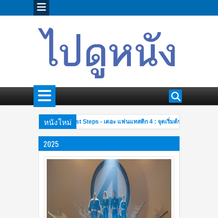
หนังใหม่
The Fantastic Four: First Steps - เดอะ แฟนแทสติก 4 : จุดเริ่มต้นปฐมบทใหม่
 PM
1
ยอดนักสืบจิ๋วโคนันเดอะมูฟวี่ 26 มฤตยูใต้น้ำทมิฬ Detective Conan The Movie 26
 AM
2025