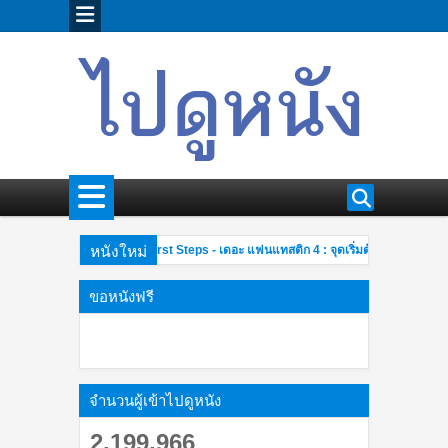
หนังใหม่
The Fantastic Four: First Steps - เดอะ แฟนแทสติก 4 : จุดเริ่มต้นปฐมบทใหม่
2 PM
ยอดนักสืบจิ๋วโคนันเดอะมูฟวี่ 26 มฤตยูใต้น้ำทมิฬ Detective Conan The Movie 
0 AM
ขอหนังฟรี
จำนวนผู้เข้าไปดูหนัง
2,199,966