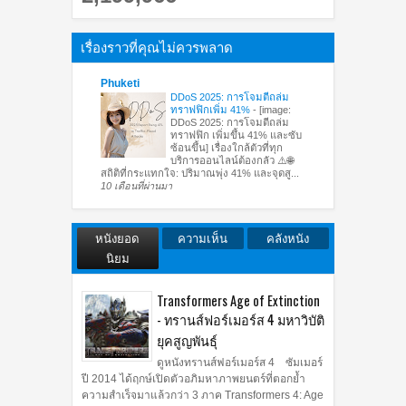
เรื่องราวที่คุณไม่ควรพลาด
Phuketi
DDoS 2025: การโจมตีถล่ม
ทราฟฟิกเพิ่ม 41%
-
[image:
DDoS 2025: การโจมตีถล่ม
ทราฟฟิก เพิ่มขึ้น 41% และซับ
ซ้อนขึ้น] เรื่องใกล้ตัวที่ทุก
บริการออนไลน์ต้องกลัว ⚠️🌐
สถิติที่กระแทกใจ: ปริมาณพุ่ง 41% และจุดสู...
10 เดือนที่ผ่านมา
หนังยอด
ความเห็น
คลังหนัง
นิยม
Transformers Age of Extinction
- ทรานส์ฟอร์เมอร์ส 4 มหาวิบัติ
ยุคสูญพันธุ์
ดูหนังทรานส์ฟอร์เมอร์ส 4 ซัมเมอร์
ปี 2014 ได้ฤกษ์เปิดตัวอภิมหาภาพยนตร์ที่ตอกย้ำ
ความสำเร็จมาแล้วกว่า 3 ภาค Transformers 4: Age