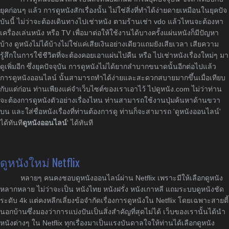
ยุคก่อนๆ แล้ว การดูหนังสักเรื่องนั้น ไม่ใช่สิ่งที่ทำได้ง่ายดายเหมือนในยุคปัจ
บันนี้ ไม่ว่าจะต้องเดินทางไปเช่าหนัง ตามร้านเช่า vdo แล้วไหนจะต้องหา
เครื่องเล่นหนัง หรือ TV เพื่อมาต่อให้ใช้งานได้บางครั้งแผ่นหนังก็มีปัญหา
บ้าง ดูหนังไม่ได้บ้างไม่ใช่แค่เสียเงินอย่างเดียวแถมยังเสียเวลา เสียความ
รู้สึกในการใช้ชีวิตที่จะต้องคอยเอาแผ่นไปคืน หรือ ไปเช่าหนังเรื่องใหม่ๆ มา
ดูเพิ่มอีก ซึ่งยุคปัจจุบัน การดูหนังไม่ได้ยากลำบากขนาดนั้นอีกต่อไปแล้ว
การดูหนังออนไลน์ นั้นสามารถทำได้ง่ายและสะดวกสบายมากขึ้นเมื่อเทียบ
กับแต่ก่อน ท่านเพียงแค่จำเว็บไซต์ของเราเอาไว้ ไปดูหนัง.com ไม่ว่าท่าน
จะต้องการดูหนังตัวอย่างเรื่องไหน ท่านสามารถใช้งานปุ่มค้นหาด้านขวา
บน และใส่ชื่อหนังเรื่องที่ท่านต้องการดู ท่านก็จะสามารถ 'ดูหนังออนไลน์'
ได้ทันที
ดูหนังออนไลน์
' ได้ทันที
ดูหนังใหม่ Netflix
หลายๆ คนคงชอบดูหนังออนไลน์ผ่าน Netflix เพราะมีให้เลือกดูหนัง
หลากหลาย ไม่ว่าจะเป็น หนังไทย หนังฝรั่ง หนังเกาหลี แถมระบบดูหนังชัด
ระดับ 4k แต่คงหลีกเลี่ยงข้อจำกัดเรื่องการดูหนังใน Netflix โดยเฉพาะสายตี้
นอกบ้านซึ่งมองว่าการแบ่งปันเป็นสิ่งสำคัญที่สุดไม่ได้ เว็บของเรานั้นได้นำ
หนังต่างๆ ใน Netflix ทุกเรื่องมาเป็นแรงบันดาลใจให้ท่านได้เลือกดูหนัง