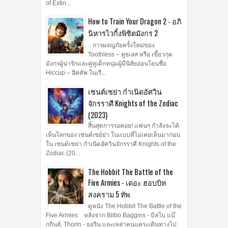
of Extin...
How to Train Your Dragon 2 - อภิ
นิหารไวกิ้งพิชิตมังกร 2
การผจญภัยครั้งใหม่ของ
Toothless – ทูธเลส หรือ เขี้ยวกุด
มังกรผู้น่ารักและคู่หูเด็กหนุ่มผู้มีนิสัยอ่อนโยนชื่อ
Hiccup – ฮิคคัพ ในเรื...
เซนต์เซย่า กำเนิดอัศวิน
จักรราศี Knights of the Zodiac
(2023)
สิ้นสุดการรอคอย! แฟนๆ กำลังจะได้
เห็นโลกของ เซนต์เซย์ย่า ในแบบที่ไม่เคยเห็นมาก่อน
ใน เซนต์เซย่า กำเนิดอัศวินจักรราศี Knights of the
Zodiac (20...
The Hobbit The Battle of the
Five Armies - เดอะ ฮอบบิท
สงคราม 5 ทัพ
ดูหนัง The Hobbit The Battle of the
Five Armies หลังจาก Bilbo Baggins - บิลโบ แบ๊
กกินส์, Thorin - ธอริน และเหล่าคนแคระเดินทางไป