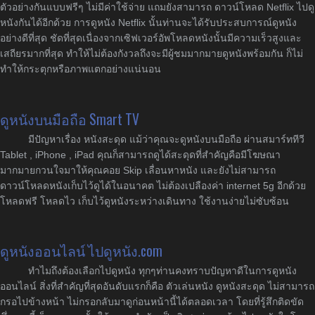
ตัวอย่างกันแบบฟรีๆ ไม่มีค่าใช้จ่าย แถมยังสามารถ ดาวน์โหลด Netflix ไปดู
หนังกันได้อีกด้วย การดูหนัง Netflix นั้นท่านจะได้รับประสบการณ์ดูหนัง
อย่างดีที่สุด ชัดที่สุดเนื่องจากเซิฟเวอร์อัพโหลดหนังนั้นมีความเร็วสูงและ
เสถียรมากที่สุด ทำให้ไม่ต้องกังวลถึงจะมีผู้ชมมากมายดูหนังพร้อมกัน ก็ไม่
ทำให้กระตุกหรือภาพแตกอย่างแน่นอน
ดูหนังบนมือถือ Smart TV
มีปัญหาเรื่อง หนังสะดุด แม้ว่าคุณจะดูหนังบนมือถือ ผ่านสมาร์ททีวี
Tablet , iPhone , iPad คุณก็สามารถดูได้สะดุดที่สำคัญคือมีโฆษณา
มากมายกวนใจมาให้คุณคอย Skip เลื่อนหาหนัง และยังไม่สามารถ
ดาวน์โหลดหนังเก็บไว้ดูได้ในอนาคต ไม่ต้องเปลืองค่า internet 5g อีกด้วย
โหลดฟรี โหลดไว เก็บไว้ดูหนังระหว่างเดินทาง ใช้งานง่ายไม่ซับซ้อน
ดูหนังออนไลน์ ไปดูหนัง.com
ทำไมถึงต้องเลือกไปดูหนัง ทุกๆท่านคงทราบปัญหาดีในการดูหนัง
ออนไลน์ สิ่งที่สำคัญที่สุดอันดับแรกก็คือ ตัวเล่นหนัง ดูหนังสะดุด ไม่สามารถ
กรอไปข้างหน้า ไม่กรอกลับมาดูก่อนหน้านี้ได้ตลอดเวลา โดยที่รู้สึกติดขัด