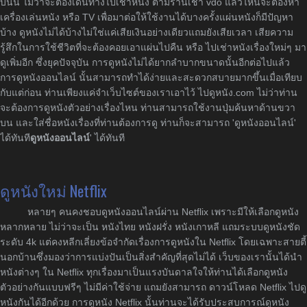
บันนี้ ไม่ว่าจะต้องเดินทางไปเช่าหนัง ตามร้านเช่า vdo แล้วไหนจะต้องหา
เครื่องเล่นหนัง หรือ TV เพื่อมาต่อให้ใช้งานได้บางครั้งแผ่นหนังก็มีปัญหา
บ้าง ดูหนังไม่ได้บ้างไม่ใช่แค่เสียเงินอย่างเดียวแถมยังเสียเวลา เสียความ
รู้สึกในการใช้ชีวิตที่จะต้องคอยเอาแผ่นไปคืน หรือ ไปเช่าหนังเรื่องใหม่ๆ มา
ดูเพิ่มอีก ซึ่งยุคปัจจุบัน การดูหนังไม่ได้ยากลำบากขนาดนั้นอีกต่อไปแล้ว
การดูหนังออนไลน์ นั้นสามารถทำได้ง่ายและสะดวกสบายมากขึ้นเมื่อเทียบ
กับแต่ก่อน ท่านเพียงแค่จำเว็บไซต์ของเราเอาไว้ ไปดูหนัง.com ไม่ว่าท่าน
จะต้องการดูหนังตัวอย่างเรื่องไหน ท่านสามารถใช้งานปุ่มค้นหาด้านขวา
บน และใส่ชื่อหนังเรื่องที่ท่านต้องการดู ท่านก็จะสามารถ 'ดูหนังออนไลน์'
ได้ทันที
ดูหนังออนไลน์
' ได้ทันที
ดูหนังใหม่ Netflix
หลายๆ คนคงชอบดูหนังออนไลน์ผ่าน Netflix เพราะมีให้เลือกดูหนัง
หลากหลาย ไม่ว่าจะเป็น หนังไทย หนังฝรั่ง หนังเกาหลี แถมระบบดูหนังชัด
ระดับ 4k แต่คงหลีกเลี่ยงข้อจำกัดเรื่องการดูหนังใน Netflix โดยเฉพาะสายตี้
นอกบ้านซึ่งมองว่าการแบ่งปันเป็นสิ่งสำคัญที่สุดไม่ได้ เว็บของเรานั้นได้นำ
หนังต่างๆ ใน Netflix ทุกเรื่องมาเป็นแรงบันดาลใจให้ท่านได้เลือกดูหนัง
ตัวอย่างกันแบบฟรีๆ ไม่มีค่าใช้จ่าย แถมยังสามารถ ดาวน์โหลด Netflix ไปดู
หนังกันได้อีกด้วย การดูหนัง Netflix นั้นท่านจะได้รับประสบการณ์ดูหนัง