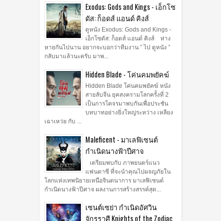
Exodus: Gods and Kings - เอ็กโซ
ดัส: ก็อดส์ แอนด์ คิงส์
ดูหนัง Exodus: Gods and Kings -
เอ็กโซดัส: ก็อดส์ แอนด์ คิงส์ ห่าง
หายกันไปนาน อยากจะบอกว่าทีมงาน ” ไป ดูหนัง ”
กลับมาแล้วนะครับ มาพ...
Hidden Blade - โค่นคมพยัคฆ์
Hidden Blade โค่นคมพยัคฆ์ หนัง
สายลับจีน ยุคสงครามโลกครั้งที่ 2
เป็นการโคจรมาพบกันเพื่อประชัน
บทบาทอย่างยิ่งใหญ่ระหว่าง เหลียง
เฉาเหว่ย กับ ...
Maleficent - มาเลฟิเซนต์
กำเนิดนางฟ้าปีศาจ
เตรียมพบกับ ภาพยนตร์แนว
แฟนตาซี ที่จะนำคุณไปผจญภัยใน
โลกแห่งเทพนิยายเหนือจินตนาการ มาเลฟิเซนต์
กำเนิดนางฟ้าปีศาจ ผลงานการสร้างสรรค์สุด...
เซนต์เซย่า กำเนิดอัศวิน
จักรราศี Knights of the Zodiac