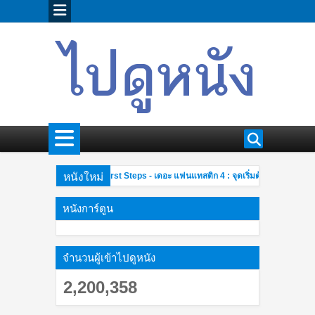
หนังใหม่
The Fantastic Four: First Steps - เดอะ แฟนแทสติก 4 : จุดเริ่มต้นปฐมบทใหม่
2 PM
ยอดนักสืบจิ๋วโคนันเดอะมูฟวี่ 26 มฤตยูใต้น้ำทมิฬ Detective Conan The Movie 
0 AM
หนังการ์ตูน
จำนวนผู้เข้าไปดูหนัง
2,200,358