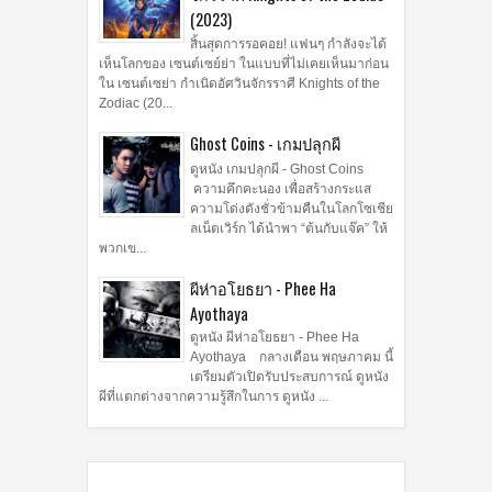
(2023)
สิ้นสุดการรอคอย! แฟนๆ กำลังจะได้
เห็นโลกของ เซนต์เซย์ย่า ในแบบที่ไม่เคยเห็นมาก่อน
ใน เซนต์เซย่า กำเนิดอัศวินจักรราศี Knights of the
Zodiac (20...
Ghost Coins - เกมปลุกผี
ดูหนัง เกมปลุกผี - Ghost Coins
ความคึกคะนอง เพื่อสร้างกระแส
ความโด่งดังชั่วข้ามคืนในโลกโซเชีย
ลเน็ตเวิร์ก ได้นำพา “ต้นกับแจ๊ค” ให้
พวกเข...
ผีห่าอโยธยา - Phee Ha
Ayothaya
ดูหนัง ผีห่าอโยธยา - Phee Ha
Ayothaya กลางเดือน พฤษภาคม นี้
เตรียมตัวเปิดรับประสบการณ์ ดูหนัง
ผีที่แตกต่างจากความรู้สึกในการ ดูหนัง ...