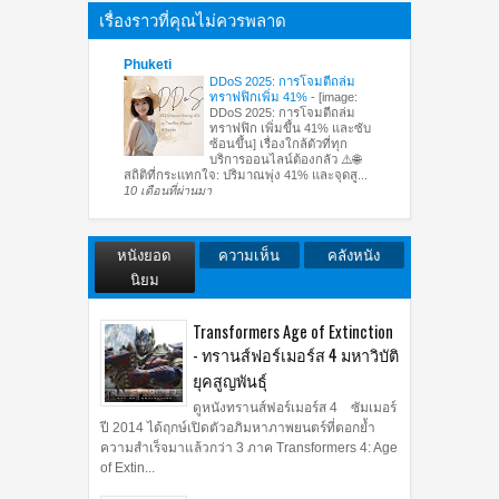
เรื่องราวที่คุณไม่ควรพลาด
Phuketi
DDoS 2025: การโจมตีถล่ม
ทราฟฟิกเพิ่ม 41%
-
[image:
DDoS 2025: การโจมตีถล่ม
ทราฟฟิก เพิ่มขึ้น 41% และซับ
ซ้อนขึ้น] เรื่องใกล้ตัวที่ทุก
บริการออนไลน์ต้องกลัว ⚠️🌐
สถิติที่กระแทกใจ: ปริมาณพุ่ง 41% และจุดสู...
10 เดือนที่ผ่านมา
หนังยอด
ความเห็น
คลังหนัง
นิยม
Transformers Age of Extinction
- ทรานส์ฟอร์เมอร์ส 4 มหาวิบัติ
ยุคสูญพันธุ์
ดูหนังทรานส์ฟอร์เมอร์ส 4 ซัมเมอร์
ปี 2014 ได้ฤกษ์เปิดตัวอภิมหาภาพยนตร์ที่ตอกย้ำ
ความสำเร็จมาแล้วกว่า 3 ภาค Transformers 4: Age
of Extin...