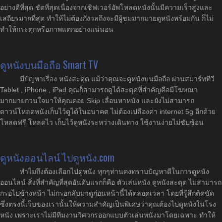
อย่างดีที่สุด ชัดที่สุดเนื่องจากเซิฟเวอร์อัพโหลดหนังนั้นมีความเร็วสูงและ
เสถียรมากที่สุด ทำให้ไม่ต้องกังวลถึงจะมีผู้ชมมากมายดูหนังพร้อมกัน ก็ไม่
ทำให้กระตุกหรือภาพแตกอย่างแน่นอน
ดูหนังบนมือถือ Smart TV
มีปัญหาเรื่อง หนังสะดุด แม้ว่าคุณจะดูหนังบนมือถือ ผ่านสมาร์ททีวี
Tablet , iPhone , iPad คุณก็สามารถดูได้สะดุดที่สำคัญคือมีโฆษณา
มากมายกวนใจมาให้คุณคอย Skip เลื่อนหาหนัง และยังไม่สามารถ
ดาวน์โหลดหนังเก็บไว้ดูได้ในอนาคต ไม่ต้องเปลืองค่า internet 5g อีกด้วย
โหลดฟรี โหลดไว เก็บไว้ดูหนังระหว่างเดินทาง ใช้งานง่ายไม่ซับซ้อน
ดูหนังออนไลน์ ไปดูหนัง.com
ทำไมถึงต้องเลือกไปดูหนัง ทุกๆท่านคงทราบปัญหาดีในการดูหนัง
ออนไลน์ สิ่งที่สำคัญที่สุดอันดับแรกก็คือ ตัวเล่นหนัง ดูหนังสะดุด ไม่สามารถ
กรอไปข้างหน้า ไม่กรอกลับมาดูก่อนหน้านี้ได้ตลอดเวลา โดยที่รู้สึกติดขัด
ซึ่งตรงนี้เว็บของเรานั้นให้ความสำคัญเป็นพิเศษว่าคุณต้องไปดูหนังในโรง
หนัง เพราะเราไม่มีทีมงานวิศวกรออกแบบตัวเล่นหนังมาโดยเฉพาะ ทำให้